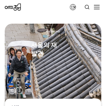
Experience Bukchon in a 'totally'
Memories of moments preserved
Rediscover
different way
forever
Seoul!
북촌을 경험하는 '몹시' 색
영원히 담아두는 순간
서울의 재
다른 방법
의 추억
발견