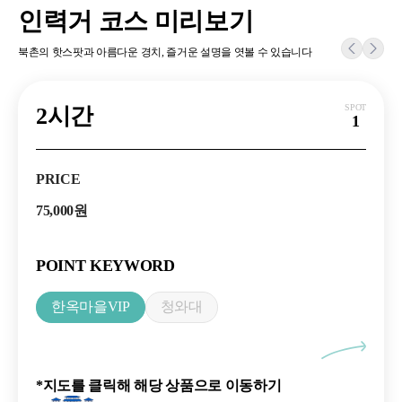
인력거 코스 미리보기
북촌의 핫스팟과 아름다운 경치, 즐거운 설명을 엿볼 수 있습니다
SPOT
SPOT
SPOT
2시간
1.5 HOURS
1 HOURS
1
2
3
PRICE
PRICE
PRICE
45,000\~
75,000원
60,000원
POINT KEYWORD
POINT KEYWORD
POINT KEYWORD
#한옥마을
#Autumn Leaves Tour
한옥마을VIP
청와대
청계천 야행
#Bukchon 4 Seasons
*지도를 클릭해 해당 상품으로 이동하기
*지도를 클릭해 해당 상품으로 이동하기