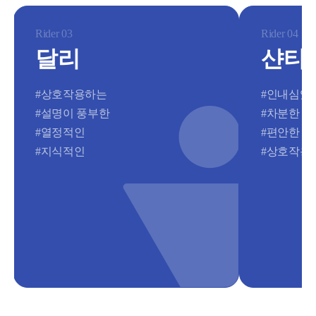
Rider 03
Rider 04
달리
샨티
#상호작용하는
#인내심있는
#설명이 풍부한
#차분한
#열정적인
#편안한
#지식적인
#상호작용하는